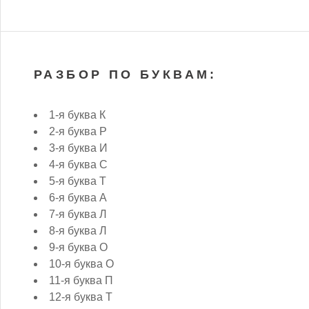
РАЗБОР ПО БУКВАМ:
1-я буква К
2-я буква Р
3-я буква И
4-я буква С
5-я буква Т
6-я буква А
7-я буква Л
8-я буква Л
9-я буква О
10-я буква О
11-я буква П
12-я буква Т