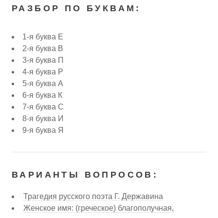
РАЗБОР ПО БУКВАМ:
1-я буква Е
2-я буква В
3-я буква П
4-я буква Р
5-я буква А
6-я буква К
7-я буква С
8-я буква И
9-я буква Я
ВАРИАНТЫ ВОПРОСОВ:
Трагедия русского поэта Г. Державина
Женское имя: (греческое) благополучная,