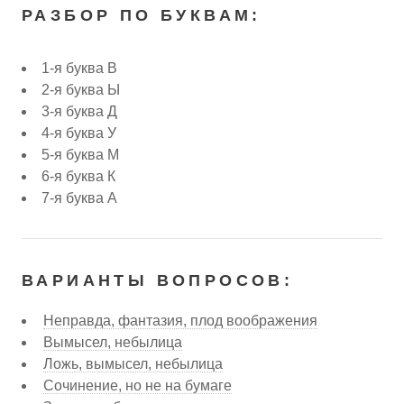
РАЗБОР ПО БУКВАМ:
1-я буква В
2-я буква Ы
3-я буква Д
4-я буква У
5-я буква М
6-я буква К
7-я буква А
ВАРИАНТЫ ВОПРОСОВ:
Неправда, фантазия, плод воображения
Вымысел, небылица
Ложь, вымысел, небылица
Сочинение, но не на бумаге