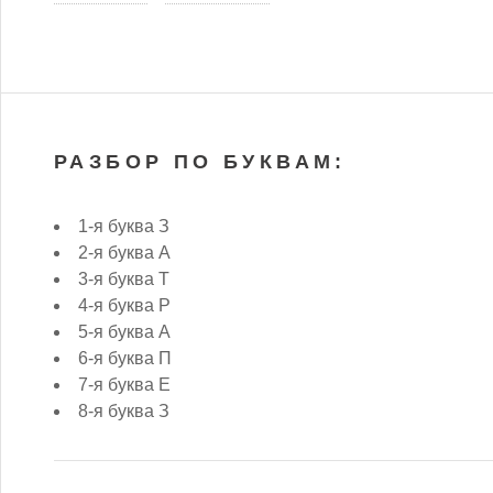
РАЗБОР ПО БУКВАМ:
1-я буква З
2-я буква А
3-я буква Т
4-я буква Р
5-я буква А
6-я буква П
7-я буква Е
8-я буква З