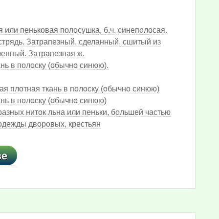
я или пеньковая полосушка, б.ч. синеполосая.
естрядь. Затрапезный, сделанный, сшитый из
менный. Затрапезная ж.
ь в полоску (обычно синюю).
я плотная ткань в полоску (обычно синюю)
нь в полоску (обычно синюю)
разных ниток льна или пеньки, большей частью
одежды дворовых, крестьян