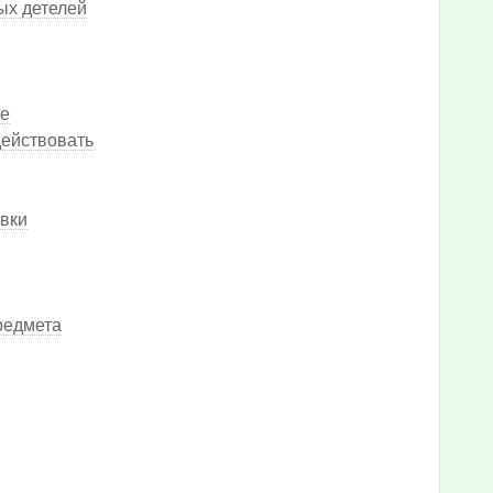
ых детелей
ке
действовать
вки
редмета