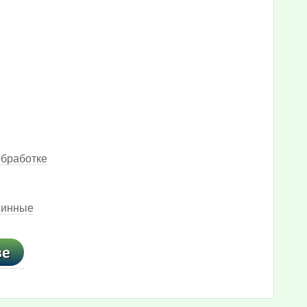
обработке
шинные