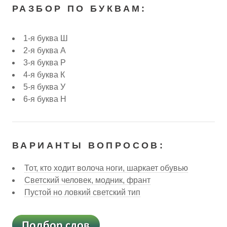
РАЗБОР ПО БУКВАМ:
1-я буква Ш
2-я буква А
3-я буква Р
4-я буква К
5-я буква У
6-я буква Н
ВАРИАНТЫ ВОПРОСОВ:
Тот, кто ходит волоча ноги, шаркает обувью
Светский человек, модник, франт
Пустой но ловкий светский тип