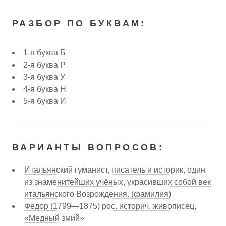
РАЗБОР ПО БУКВАМ:
1-я буква Б
2-я буква Р
3-я буква У
4-я буква Н
5-я буква И
ВАРИАНТЫ ВОПРОСОВ:
Итальянский гуманист, писатель и историк, один
из знаменитейших учёных, украсивших собой век
итальянского Возрождения. (фамилия)
Федор (1799—1875) рос. историч. живописец,
«Медный змий»