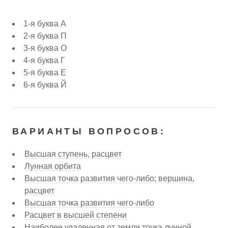
1-я буква А
2-я буква П
3-я буква О
4-я буква Г
5-я буква Е
6-я буква Й
ВАРИАНТЫ ВОПРОСОВ:
Высшая ступень, расцвет
Лунная орбита
Высшая точка развития чего-либо; вершина,
расцвет
Высшая точка развития чего-либо
Расцвет в высшей степени
Наиболее удаленная от земли точка лунной