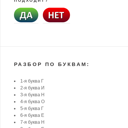
ПОДХОДИТ?
РАЗБОР ПО БУКВАМ:
1-я буква Г
2-я буква И
3-я буква Н
4-я буква О
5-я буква Г
6-я буква Е
7-я буква Н