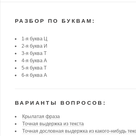
РАЗБОР ПО БУКВАМ:
1-я буква Ц
2-я буква И
3-я буква Т
4-я буква А
5-я буква Т
6-я буква А
ВАРИАНТЫ ВОПРОСОВ:
Крылатая фраза
Точная выдержка из текста
Точная дословная выдержка из какого-нибудь тек