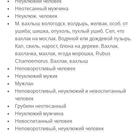
Неуклюжий человек
Неотесанный мужчина
Неуклюж. человек
М. вахлыш вологодск. волдырь, желвак, особ. от
ушиба; шишка, опухоль, пухлый ушиб. Сел, что
вахлак на мослак. Водяной или дождевой пузырь.
Кап, свиль, нарост, блона на дереве. Вахлак,
вахлачка, махлак, ягода морошка, Rubus
Chamoemorus. Вахлак, вахлыш
Неповоротливый человек
Неуклюжий мужик
Мужлан
Неповоротливый, неуклюжий и невоспитанный
человек
Грубиян неотесанный
Неуклюжий мужчина
Невоспитанный человек
Неповоротливый, неуклюжий человек