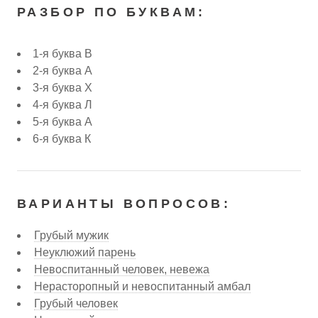
РАЗБОР ПО БУКВАМ:
1-я буква В
2-я буква А
3-я буква Х
4-я буква Л
5-я буква А
6-я буква К
ВАРИАНТЫ ВОПРОСОВ:
Грубый мужик
Неуклюжий парень
Невоспитанный человек, невежа
Нерасторопный и невоспитанный амбал
Грубый человек