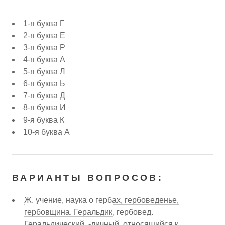
1-я буква Г
2-я буква Е
3-я буква Р
4-я буква А
5-я буква Л
6-я буква Ь
7-я буква Д
8-я буква И
9-я буква К
10-я буква А
ВАРИАНТЫ ВОПРОСОВ:
Ж. учение, наука о гербах, гербоведенье,
гербовщина. Геральдик, гербовед.
Геральдический, -дичный, относящийся к