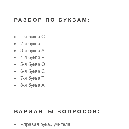
РАЗБОР ПО БУКВАМ:
1-я буква С
2-я буква Т
3-я буква А
4-я буква Р
5-я буква О
6-я буква С
7-я буква Т
8-я буква А
ВАРИАНТЫ ВОПРОСОВ:
«правая рука» учителя