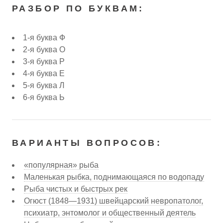
РАЗБОР ПО БУКВАМ:
1-я буква Ф
2-я буква О
3-я буква Р
4-я буква Е
5-я буква Л
6-я буква Ь
ВАРИАНТЫ ВОПРОСОВ:
«популярная» рыба
Маленькая рыбка, поднимающаяся по водопаду
Рыба чистых и быстрых рек
Огюст (1848—1931) швейцарский невропатолог,
психиатр, энтомолог и общественный деятель