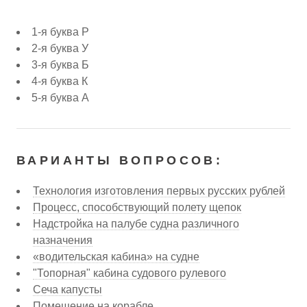
1-я буква Р
2-я буква У
3-я буква Б
4-я буква К
5-я буква А
ВАРИАНТЫ ВОПРОСОВ:
Технология изготовления первых русских рублей
Процесс, способствующий полету щепок
Надстройка на палубе судна различного
назначения
«водительская кабина» на судне
"Топорная" кабина судового рулевого
Сеча капусты
Помещение на корабле