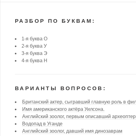
РАЗБОР ПО БУКВАМ:
1-я буква О
2-я буква У
3-я буква Э
4-я буква Н
ВАРИАНТЫ ВОПРОСОВ:
Британский актер, сыгравший главную роль в фи
Имя американского актёра Уилсона.
Английский зоолог, первым описавший археоптер
Водопад в Уганде
Английский зоолог, давший имя динозаврам