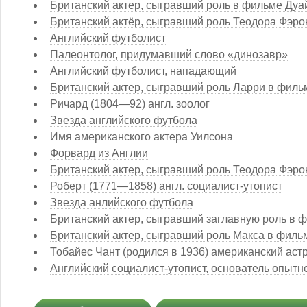
Британский актер, сыгравший роль в фильме Дуа
Британский актёр, сыгравший роль Теодора Фэро
Английский футболист
Палеонтолог, придумавший слово «динозавр»
Английский футболист, нападающий
Британский актер, сыгравший роль Ларри в филь
Ричард (1804—92) англ. зоолог
Звезда английского футбола
Имя американского актера Уилсона
Форвард из Англии
Британский актер, сыгравший роль Теодора Фэро
Роберт (1771—1858) англ. социалист-утопист
Звезда анлийского футбола
Британский актер, сыгравший заглавную роль в 
Британский актер, сыгравший роль Макса в филь
Тобайес Чант (родился в 1936) американский аст
Английский социалист-утопист, основатель опыт