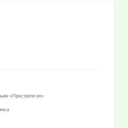
льме «Пристрели их»
икса