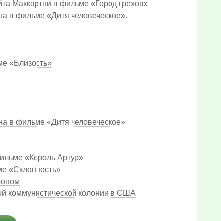
йта Маккартни в фильме «Город грехов»
на в фильме «Дитя человеческое».
ме «Близость»
на в фильме «Дитя человеческое»
фильме «Король Артур»
ме «Склонность»
роном
ной коммунистической колонии в США