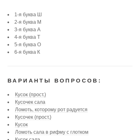
1-я буква Ш
2-я буква М
3-я буква А
4-я буква Т
5-я буква О
6-я буква К
ВАРИАНТЫ ВОПРОСОВ:
Кусок (прост.)
Кусочек сала
Ломоть, которому рот радуется
Кусочек (прост.)
Кусок
Ломоть сала в рифму с глотком
Кусок сала