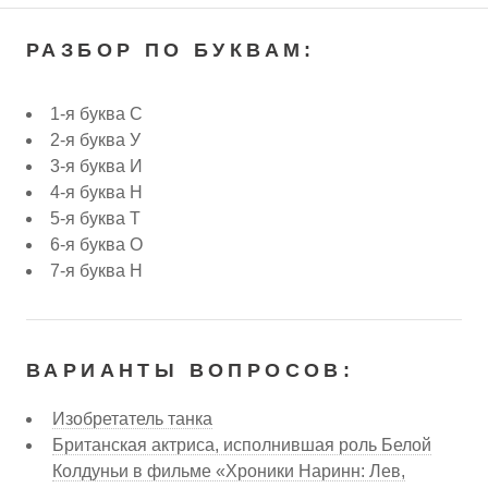
РАЗБОР ПО БУКВАМ:
1-я буква С
2-я буква У
3-я буква И
4-я буква Н
5-я буква Т
6-я буква О
7-я буква Н
ВАРИАНТЫ ВОПРОСОВ:
Изобретатель танка
Британская актриса, исполнившая роль Белой
Колдуньи в фильме «Хроники Наринн: Лев,