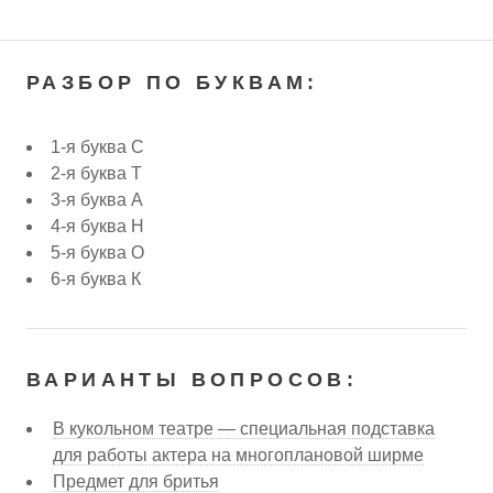
РАЗБОР ПО БУКВАМ:
1-я буква С
2-я буква Т
3-я буква А
4-я буква Н
5-я буква О
6-я буква К
ВАРИАНТЫ ВОПРОСОВ:
В кукольном театре — специальная подставка
для работы актера на многоплановой ширме
Предмет для бритья