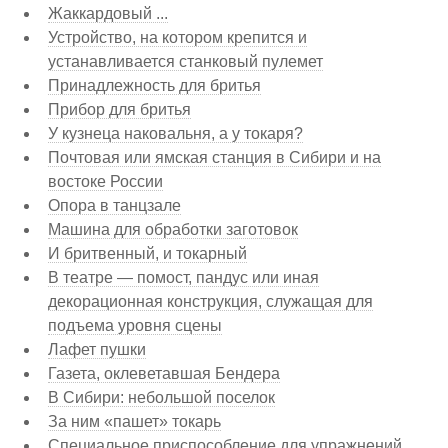
Жаккардовый ...
Устройство, на котором крепится и
устанавливается станковый пулемет
Принадлежность для бритья
Прибор для бритья
У кузнеца наковальня, а у токаря?
Почтовая или ямская станция в Сибири и на
востоке России
Опора в танцзале
Машина для обработки заготовок
И бритвенный, и токарный
В театре — помост, пандус или иная
декорационная конструкция, служащая для
подъема уровня сцены
Лафет пушки
Газета, оклеветавшая Бендера
В Сибири: небольшой поселок
За ним «пашет» токарь
Специальное приспособление для упражнений