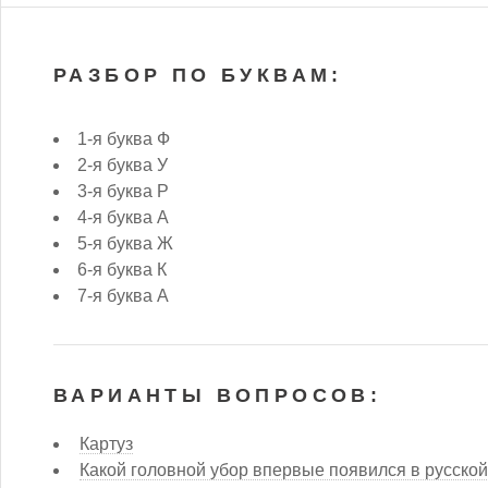
РАЗБОР ПО БУКВАМ:
1-я буква Ф
2-я буква У
3-я буква Р
4-я буква А
5-я буква Ж
6-я буква К
7-я буква А
ВАРИАНТЫ ВОПРОСОВ:
Картуз
Какой головной убор впервые появился в русской