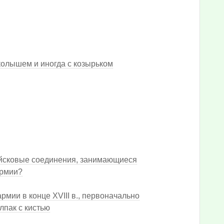
колышем и иногда с козырьком
ойсковые соединения, занимающиеся
армии?
мии в конце XVIII в., первоначально
лпак с кистью