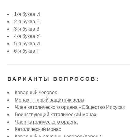
1-я буква И
2-я буква Е
3-я буква З
4-я буква У
5-я буква И
6-я буква Т
ВАРИАНТЫ ВОПРОСОВ:
Коварный человек
Монах — ярый защитник веры
Член католического ордена «Общество Иисуса»
Воинствующий католический монах
Член католического ордена
Католический монах
Коварный и двуличн. человек (перен.)