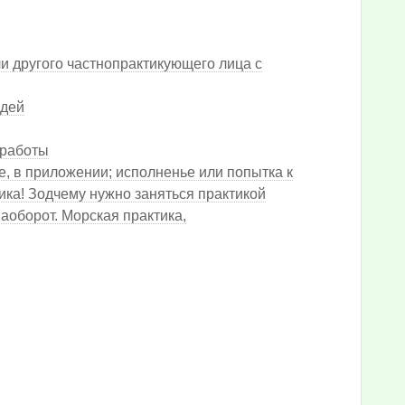
ли другого частнопрактикующего лица с
юдей
 работы
те, в приложении; исполненье или попытка к
тика! Зодчему нужно заняться практикой
наоборот. Морская практика,