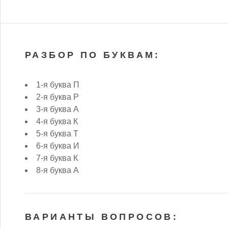
РАЗБОР ПО БУКВАМ:
1-я буква П
2-я буква Р
3-я буква А
4-я буква К
5-я буква Т
6-я буква И
7-я буква К
8-я буква А
ВАРИАНТЫ ВОПРОСОВ: