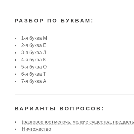
РАЗБОР ПО БУКВАМ:
1-я буква М
2-я буква Е
3-я буква Л
4-я буква К
5-я буква О
6-я буква Т
7-я буква А
ВАРИАНТЫ ВОПРОСОВ:
(разговорное) мелочь, мелкие существа, предмет
Ничтожество