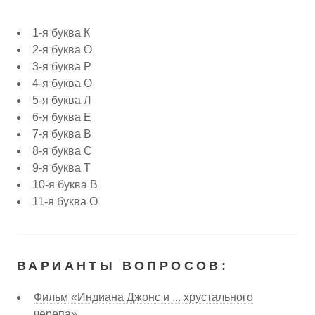
1-я буква К
2-я буква О
3-я буква Р
4-я буква О
5-я буква Л
6-я буква Е
7-я буква В
8-я буква С
9-я буква Т
10-я буква В
11-я буква О
ВАРИАНТЫ ВОПРОСОВ:
Фильм «Индиана Джонс и ... хрустального
черепа»