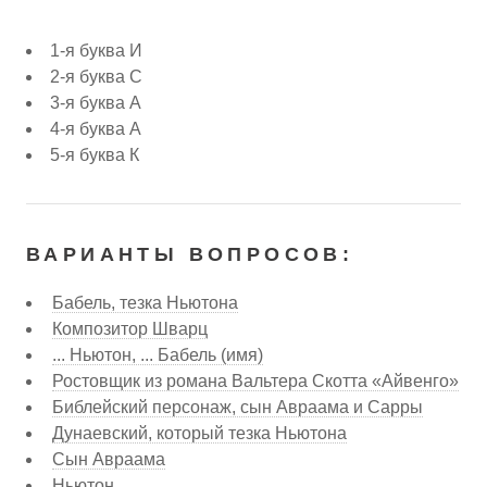
1-я буква И
2-я буква С
3-я буква А
4-я буква А
5-я буква К
ВАРИАНТЫ ВОПРОСОВ:
Бабель, тезка Ньютона
Композитор Шварц
... Ньютон, ... Бабель (имя)
Ростовщик из романа Вальтера Скотта «Айвенго»
Библейский персонаж, сын Авраама и Сарры
Дунаевский, который тезка Ньютона
Сын Авраама
Ньютон