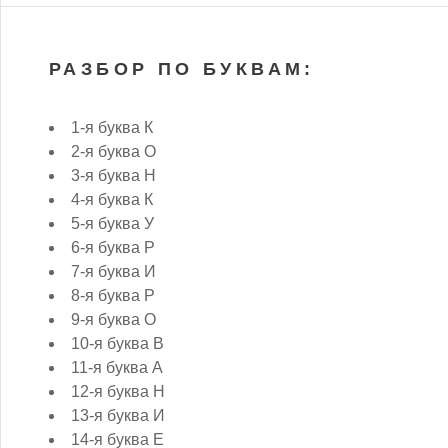
РАЗБОР ПО БУКВАМ:
1-я буква К
2-я буква О
3-я буква Н
4-я буква К
5-я буква У
6-я буква Р
7-я буква И
8-я буква Р
9-я буква О
10-я буква В
11-я буква А
12-я буква Н
13-я буква И
14-я буква Е