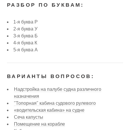
РАЗБОР ПО БУКВАМ:
1-я буква Р
2-я буква У
3-я буква Б
4-я буква К
5-я буква А
ВАРИАНТЫ ВОПРОСОВ:
Надстройка на палубе судна различного
назначения
"Топорная" кабина судового рулевого
«водительская кабина» на судне
Сеча капусты
Помещение на корабле