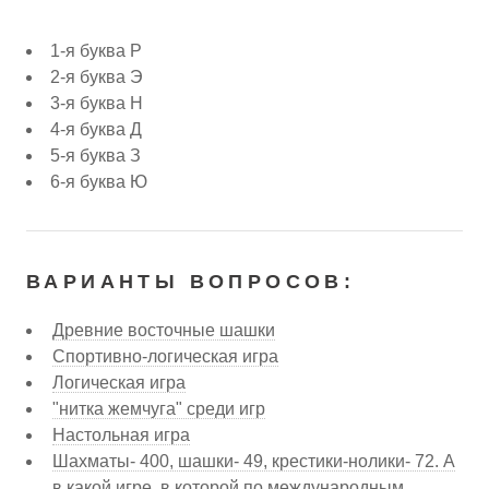
1-я буква Р
2-я буква Э
3-я буква Н
4-я буква Д
5-я буква З
6-я буква Ю
ВАРИАНТЫ ВОПРОСОВ:
Древние восточные шашки
Спортивно-логическая игра
Логическая игра
"нитка жемчуга" среди игр
Настольная игра
Шахматы- 400, шашки- 49, крестики-нолики- 72. А
в какой игре, в которой по международным