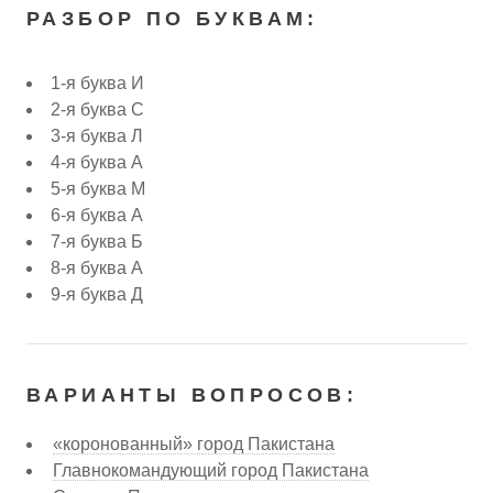
РАЗБОР ПО БУКВАМ:
1-я буква И
2-я буква С
3-я буква Л
4-я буква А
5-я буква М
6-я буква А
7-я буква Б
8-я буква А
9-я буква Д
ВАРИАНТЫ ВОПРОСОВ:
«коронованный» город Пакистана
Главнокомандующий город Пакистана