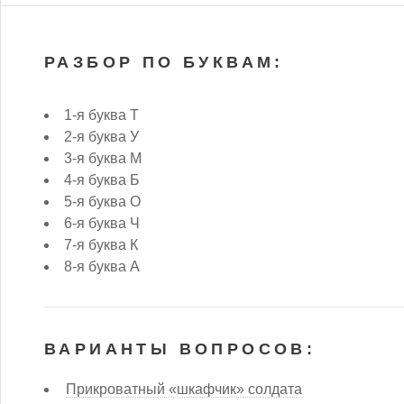
РАЗБОР ПО БУКВАМ:
1-я буква Т
2-я буква У
3-я буква М
4-я буква Б
5-я буква О
6-я буква Ч
7-я буква К
8-я буква А
ВАРИАНТЫ ВОПРОСОВ:
Прикроватный «шкафчик» солдата