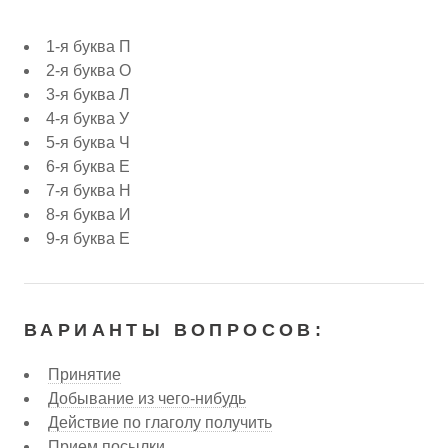
1-я буква П
2-я буква О
3-я буква Л
4-я буква У
5-я буква Ч
6-я буква Е
7-я буква Н
8-я буква И
9-я буква Е
ВАРИАНТЫ ВОПРОСОВ:
Принятие
Добывание из чего-нибудь
Действие по глаголу получить
Прием посылки