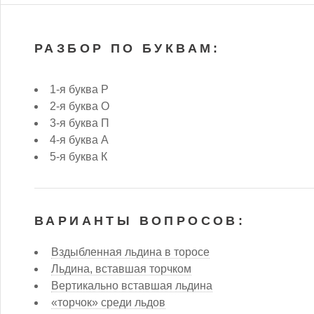
РАЗБОР ПО БУКВАМ:
1-я буква Р
2-я буква О
3-я буква П
4-я буква А
5-я буква К
ВАРИАНТЫ ВОПРОСОВ:
Вздыбленная льдина в торосе
Льдина, вставшая торчком
Вертикально вставшая льдина
«торчок» среди льдов