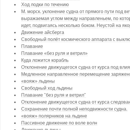
Ход лодки по течению
М. морск. уклонение судна от прямого пути под вет
выражаемая углом между направленьем, по котор
идет, подвигаясь несколько боком. Неустой на яко
Движение айсберга
Свободный полёт космического аппарата с выкл
Плавание
Плавание «без руля и ветрил»
Куда ложится корабль
Отклонение движущегося судна от курса под влия
Медленное направленное перемещение заряжен
«вояж» льдины
Свободный ход льдины
Плавание "без руля и ветрил"
Отклонение движущегося судна от курса следова
Сохранение почти полной неподвижности судна.
«вояж» полярников на льдине
Пассивное движение по воле волн
Движение льдины