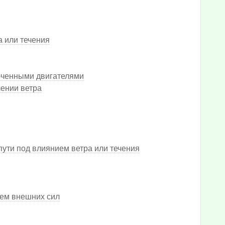
а или течения
юченными двигателями
ении ветра
пути под влиянием ветра или течения
ем внешних сил