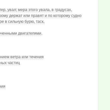
ер, увал; мера этого увала, в градусах,
ому держат или правят и по которому судно
ре в сильную бурю, таск,
юченными двигателями.
нием ветра или течения
ных частиц
ния