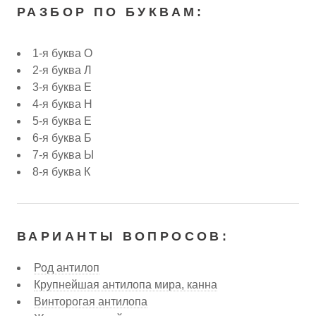
РАЗБОР ПО БУКВАМ:
1-я буква О
2-я буква Л
3-я буква Е
4-я буква Н
5-я буква Е
6-я буква Б
7-я буква Ы
8-я буква К
ВАРИАНТЫ ВОПРОСОВ:
Род антилоп
Крупнейшая антилопа мира, канна
Винторогая антилопа