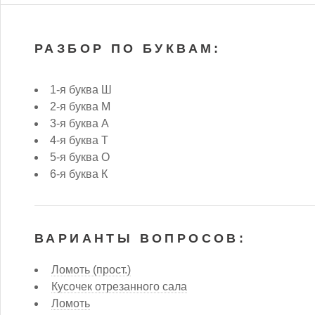
РАЗБОР ПО БУКВАМ:
1-я буква Ш
2-я буква М
3-я буква А
4-я буква Т
5-я буква О
6-я буква К
ВАРИАНТЫ ВОПРОСОВ:
Ломоть (прост.)
Кусочек отрезанного сала
Ломоть