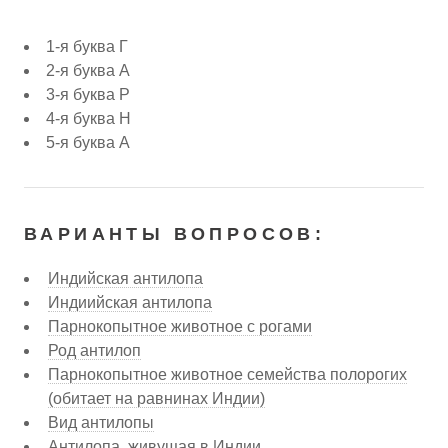
1-я буква Г
2-я буква А
3-я буква Р
4-я буква Н
5-я буква А
ВАРИАНТЫ ВОПРОСОВ:
Индийская антилопа
Индиийская антилопа
Парнокопытное животное с рогами
Род антилоп
Парнокопытное животное семейства полорогих
(обитает на равнинах Индии)
Вид антилопы
Антилопа, живущая в Индии