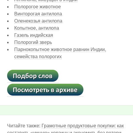
Полорогое животное
Винторогая антилопа
Оленекозья антилопа
Копытное, антилопа
Газель индийская
Полорогий зверь
Парнокопытное животное равнин Индии,
семейства полорогих
Читайте также:
Грамотные продуктовые покупки: как
составить «умную» корзину и экономить без потери