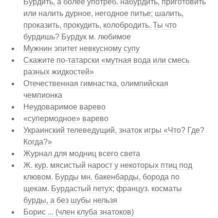
Бурдить, а более употреб. набурдить, приготовить
или налить дурное, негодное питье; шалить,
проказить, прокудить, колобродить. Ты что
бурдишь? Бурдук м. любимое
Мужнин эпитет невкусному супу
Скажите по-татарски «мутная вода или смесь
разных жидкостей»
Отечественная гимнастка, олимпийская
чемпионка
Неудоваримое варево
«супермодное» варево
Украинский телеведущий, знаток игры «Что? Где?
Когда?»
Журнал для модниц всего света
Ж. кур. мясистый нарост у некоторых птиц под
клювом. Бурды мн. бакенбарды, борода по
щекам. Бурдастый петух; француз. косматы
бурды, а без шубы нельзя
Борис ... (член клуба знатоков)