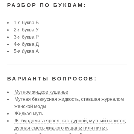
РАЗБОР ПО БУКВАМ:
1-я буква Б
2-я буква У
3-я буква Р
4-я буква Д
5-я буква А
ВАРИАНТЫ ВОПРОСОВ:
Мутное жидкое кушанье
Мутная безвкусная жидкость, ставшая журналом
женской моды
Жидкая муть
Ж. бурдомага яросл. каз. дурной, мутный напиток;
дурная смесь жидкого кушанья или питья.