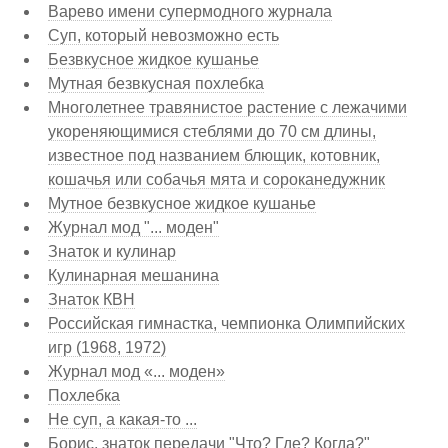
Варево имени супермодного журнала
Суп, который невозможно есть
Безвкусное жидкое кушанье
Мутная безвкусная похлебка
Многолетнее травянистое растение с лежачими
укореняющимися стеблями до 70 см длины,
известное под названием блющик, котовник,
кошачья или собачья мята и сороканедужник
Мутное безвкусное жидкое кушанье
Журнал мод "... моден"
Знаток и кулинар
Кулинарная мешанина
Знаток КВН
Российская гимнастка, чемпионка Олимпийских
игр (1968, 1972)
Журнал мод «... моден»
Похлебка
Не суп, а какая-то ...
Борис, знаток передачи "Что? Где? Когда?"