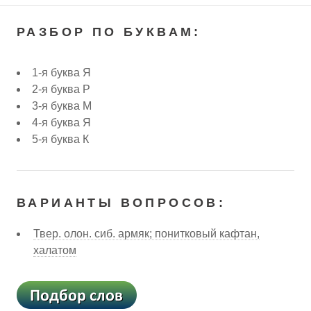
РАЗБОР ПО БУКВАМ:
1-я буква Я
2-я буква Р
3-я буква М
4-я буква Я
5-я буква К
ВАРИАНТЫ ВОПРОСОВ:
Твер. олон. сиб. армяк; понитковый кафтан,
халатом