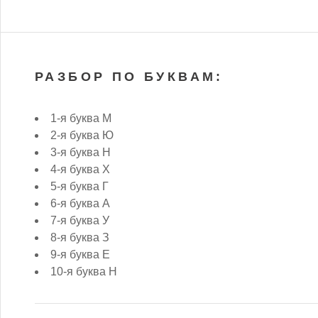
РАЗБОР ПО БУКВАМ:
1-я буква М
2-я буква Ю
3-я буква Н
4-я буква Х
5-я буква Г
6-я буква А
7-я буква У
8-я буква З
9-я буква Е
10-я буква Н