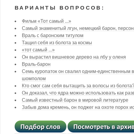
ВАРИАНТЫ ВОПРОСОВ:
Фильм «Тот самый ...»
Самый знаменитый лгун, немецкий барон, персо
Враль с баронским титулом
Тащил себя из болота за космы
«тот самый ...»
Он вырастил вишневое дерево на лбу у оленя
Враль-барон
Семь куропаток он свалил одним-единственным в
шомполом
Кто смог сам себя вытащить за волосы из болота
Он доказал, что ядра можно использовать как ра
Самый известный барон в мировой литературе
Забыв дома кремень, он поджег на охоте порох и