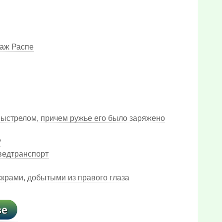
наж Распе
ыстрелом, причем ружье его было заряжено
?
зведтранспорт
скрами, добытыми из правого глаза