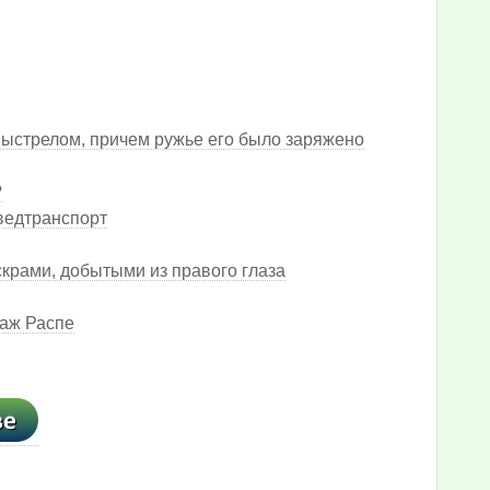
ыстрелом, причем ружье его было заряжено
?
зведтранспорт
скрами, добытыми из правого глаза
наж Распе