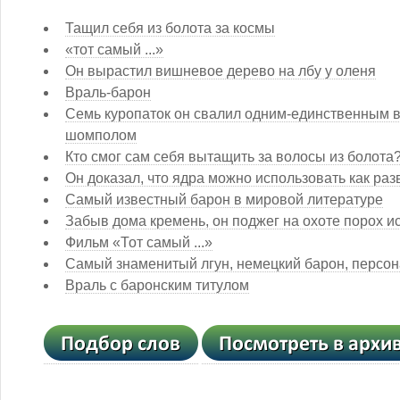
Тащил себя из болота за космы
«тот самый ...»
Он вырастил вишневое дерево на лбу у оленя
Враль-барон
Семь куропаток он свалил одним-единственным в
шомполом
Кто смог сам себя вытащить за волосы из болота
Он доказал, что ядра можно использовать как ра
Самый известный барон в мировой литературе
Забыв дома кремень, он поджег на охоте порох и
Фильм «Тот самый ...»
Самый знаменитый лгун, немецкий барон, персо
Враль с баронским титулом