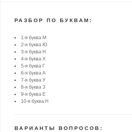
РАЗБОР ПО БУКВАМ:
1-я буква М
2-я буква Ю
3-я буква Н
4-я буква Х
5-я буква Г
6-я буква А
7-я буква У
8-я буква З
9-я буква Е
10-я буква Н
ВАРИАНТЫ ВОПРОСОВ: