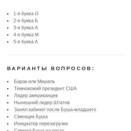
1-я буква О
2-я буква Б
3-я буква А
4-я буква М
5-я буква А
ВАРИАНТЫ ВОПРОСОВ:
Барак или Мишель
Темнокожий президент США
Лидер американцев
Нынешний лидер Штатов
Занял кабинет после Буша-младшего
Сменщик Буша
Инициатор перезагрузки
Сменил Буша на посту