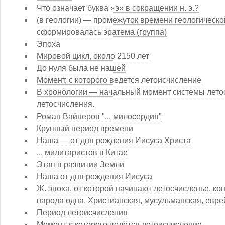
Что означает буква «э» в сокращении н. э.?
(в геологии) — промежуток времени геологической
сформировалась эратема (группа)
Эпоха
Мировой цикл, около 2150 лет
До нуля была не нашей
Момент, с которого ведется летоисчисление
В хронологии — начальный момент системы летос
летосчисления.
Роман Вайнеров "... милосердия"
Крупный период времени
Наша — от дня рождения Иисуса Христа
... милитаристов в Китае
Этап в развитии Земли
Наша от дня рождения Иисуса
Ж. эпоха, от которой начинают летосчисленье, кон
народа одна. Христианская, мусульманская, евре
Период летоисчисления
Момент, с которого ведётся летоисчисление.