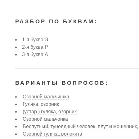
РАЗБОР ПО БУКВАМ:
1-я буква Э
2-я буква Р
3-я буква А
ВАРИАНТЫ ВОПРОСОВ:
Озорной мальчишка
Гуляка, озорник
(устар.) гуляка, озорник
Озорной мальчонка
Беспутный, тунеядный человек, плут и мошенник,
Озорной гуляка, волокита