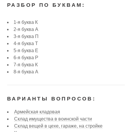
РАЗБОР ПО БУКВАМ:
1-я буква К
2-я буква А
3-я буква П
4-я буква Т
5-я буква Е
6-я буква Р
7-я буква К
8-я буква А
ВАРИАНТЫ ВОПРОСОВ:
Армейская кладовая
Склад имущества в воинской части
Склад вещей в цехе, гараже, на стройке