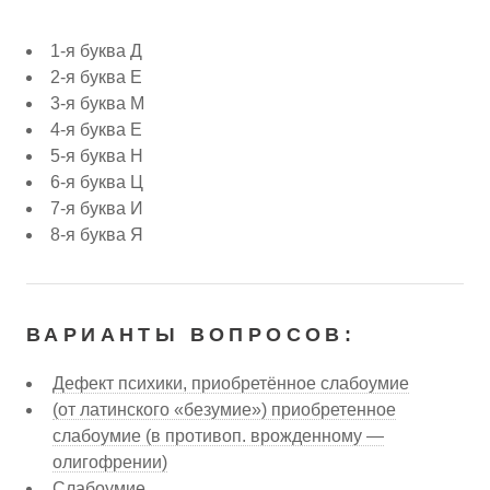
1-я буква Д
2-я буква Е
3-я буква М
4-я буква Е
5-я буква Н
6-я буква Ц
7-я буква И
8-я буква Я
ВАРИАНТЫ ВОПРОСОВ:
Дефект психики, приобретённое слабоумие
(от латинского «безумие») приобретенное
слабоумие (в противоп. врожденному —
олигофрении)
Слабоумие