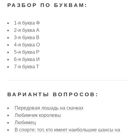
РАЗБОР ПО БУКВАМ:
1-я буква Ф
2-я буква А
3-я буква В
4-я буква О
5-я буква Р
6-я буква И
7-я буква Т
ВАРИАНТЫ ВОПРОСОВ:
Передовая лошадь на скачках
Любимчик королевы
Любимец
В спорте: тот, кто имеет наибольшие шансы на