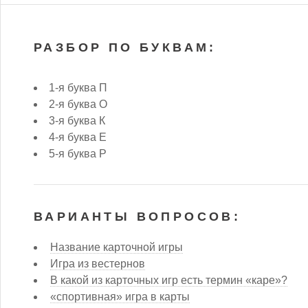
РАЗБОР ПО БУКВАМ:
1-я буква П
2-я буква О
3-я буква К
4-я буква Е
5-я буква Р
ВАРИАНТЫ ВОПРОСОВ:
Название карточной игры
Игра из вестернов
В какой из карточных игр есть термин «каре»?
«спортивная» игра в карты