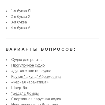
1-я буква Я
2-я буква Х
3-я буква Т
4-я буква А
ВАРИАНТЫ ВОПРОСОВ:
Судно для регаты
Прогулочное судно
«дункан» как тип судна
Крутая "шхуна" Абрамовича
«черная каракатица»
Швертбот
"Беда" с Ломом
Спортивная парусная лодка
Невезучее судно Врунгеля