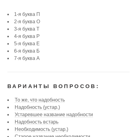
1-я буква П
2-я буква О
3-я буква Т
4-я буква Р
5-я буква Е
6-я буква Б
7-я буква А
ВАРИАНТЫ ВОПРОСОВ:
То же, что надобность
Надобность (устар.)
Устаревшее название надобности
Надобность встарь
Необходимость (устар.)
Старое название необходимости