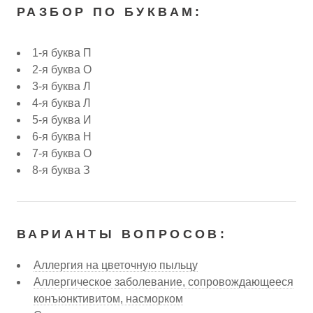
РАЗБОР ПО БУКВАМ:
1-я буква П
2-я буква О
3-я буква Л
4-я буква Л
5-я буква И
6-я буква Н
7-я буква О
8-я буква З
ВАРИАНТЫ ВОПРОСОВ:
Аллергия на цветочную пыльцу
Аллергическое заболевание, сопровождающееся
конъюнктивитом, насморком