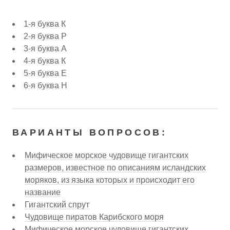
1-я буква К
2-я буква Р
3-я буква А
4-я буква К
5-я буква Е
6-я буква Н
ВАРИАНТЫ ВОПРОСОВ:
Мифическое морское чудовище гигантских
размеров, известное по описаниям исландских
моряков, из языка которых и происходит его
название
Гигантский спрут
Чудовище пиратов Карибского моря
Мифическое морское чудовище гигантских